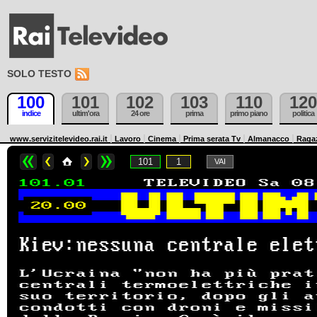
SOLO TESTO
100
101
102
103
110
120
indice
ultim'ora
24 ore
prima
primo piano
politica
www.servizitelevideo.rai.it
Lavoro
Cinema
Prima serata Tv
Almanacco
Raga