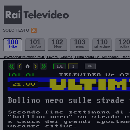
SOLO TESTO
100
101
102
103
110
120
indice
ultim'ora
24 ore
prima
primo piano
politica
www.servizitelevideo.rai.it
Lavoro
Cinema
Prima serata Tv
Almanacco
Raga