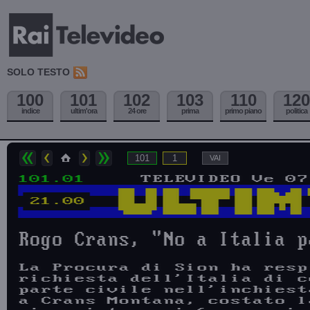
SOLO TESTO
100
101
102
103
110
120
indice
ultim'ora
24 ore
prima
primo piano
politica