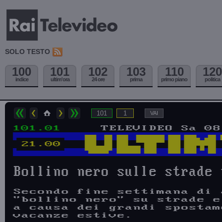
SOLO TESTO
100
101
102
103
110
120
indice
ultim'ora
24 ore
prima
primo piano
politica