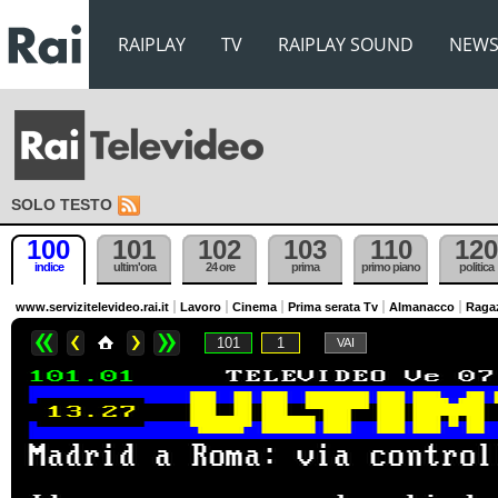
RAIPLAY
TV
RAIPLAY SOUND
NEW
SOLO TESTO
100
101
102
103
110
120
indice
ultim'ora
24 ore
prima
primo piano
politica
www.servizitelevideo.rai.it
Lavoro
Cinema
Prima serata Tv
Almanacco
Raga