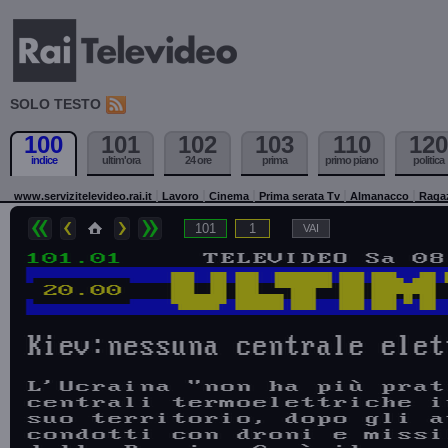
SOLO TESTO
100
101
102
103
110
120
indice
ultim'ora
24 ore
prima
primo piano
politica
www.servizitelevideo.rai.it
Lavoro
Cinema
Prima serata Tv
Almanacco
Raga