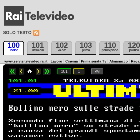
SOLO TESTO
100
101
102
103
110
120
indice
ultim'ora
24 ore
prima
primo piano
politica
www.servizitelevideo.rai.it
Lavoro
Cinema
Prima serata Tv
Almanacco
Raga