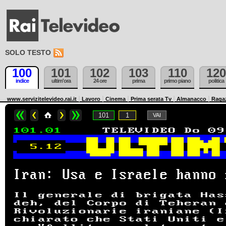
SOLO TESTO
100
101
102
103
110
120
indice
ultim'ora
24 ore
prima
primo piano
politica
www.servizitelevideo.rai.it
Lavoro
Cinema
Prima serata Tv
Almanacco
Raga