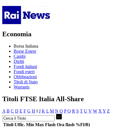
Economia
Borsa Italiana
Borse Estere
Cambi
Diritti
Fondi italiani
Fondi esteri
Obbligazioni
Titoli di Stato
Warrants
Titoli FTSE Italia All-Share
A
B
C
D
E
F
G
H
I
J
K
L
M
N
O
P
Q
R
S
T
U
V
W
X
Y
Z
Titoli
Uffic.
Min
Max
Flash
Ora flash
%Fl/Ri