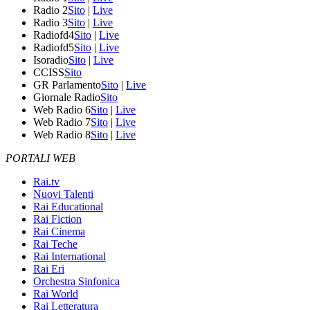
Radio 2
Sito
|
Live
Radio 3
Sito
|
Live
Radiofd4
Sito
|
Live
Radiofd5
Sito
|
Live
Isoradio
Sito
|
Live
CCISS
Sito
GR Parlamento
Sito
|
Live
Giornale Radio
Sito
Web Radio 6
Sito
|
Live
Web Radio 7
Sito
|
Live
Web Radio 8
Sito
|
Live
PORTALI WEB
Rai.tv
Nuovi Talenti
Rai Educational
Rai Fiction
Rai Cinema
Rai Teche
Rai International
Rai Eri
Orchestra Sinfonica
Rai World
Rai Letteratura