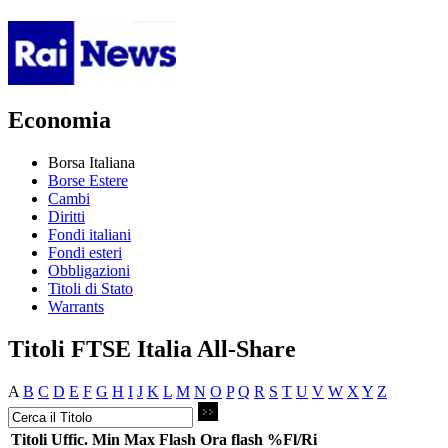
Economia
Borsa Italiana
Borse Estere
Cambi
Diritti
Fondi italiani
Fondi esteri
Obbligazioni
Titoli di Stato
Warrants
Titoli FTSE Italia All-Share
A
B
C
D
E
F
G
H
I
J
K
L
M
N
O
P
Q
R
S
T
U
V
W
X
Y
Z
Titoli
Uffic.
Min
Max
Flash
Ora flash
%Fl/Ri