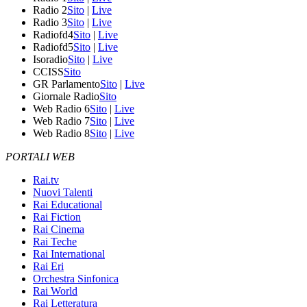
Radio 2
Sito
|
Live
Radio 3
Sito
|
Live
Radiofd4
Sito
|
Live
Radiofd5
Sito
|
Live
Isoradio
Sito
|
Live
CCISS
Sito
GR Parlamento
Sito
|
Live
Giornale Radio
Sito
Web Radio 6
Sito
|
Live
Web Radio 7
Sito
|
Live
Web Radio 8
Sito
|
Live
PORTALI WEB
Rai.tv
Nuovi Talenti
Rai Educational
Rai Fiction
Rai Cinema
Rai Teche
Rai International
Rai Eri
Orchestra Sinfonica
Rai World
Rai Letteratura