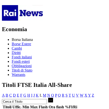
Economia
Borsa Italiana
Borse Estere
Cambi
Diritti
Fondi italiani
Fondi esteri
Obbligazioni
Titoli di Stato
Warrants
Titoli FTSE Italia All-Share
A
B
C
D
E
F
G
H
I
J
K
L
M
N
O
P
Q
R
S
T
U
V
W
X
Y
Z
Titoli
Uffic.
Min
Max
Flash
Ora flash
%Fl/Ri