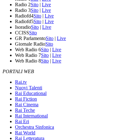
Radio 2
Sito
|
Live
Radio 3
Sito
|
Live
Radiofd4
Sito
|
Live
Radiofd5
Sito
|
Live
Isoradio
Sito
|
Live
CCISS
Sito
GR Parlamento
Sito
|
Live
Giornale Radio
Sito
Web Radio 6
Sito
|
Live
Web Radio 7
Sito
|
Live
Web Radio 8
Sito
|
Live
PORTALI WEB
Rai.tv
Nuovi Talenti
Rai Educational
Rai Fiction
Rai Cinema
Rai Teche
Rai International
Rai Eri
Orchestra Sinfonica
Rai World
Rai Letteratura