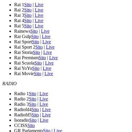
Rai 1
Sito
|
Live
Rai 2
Sito
|
Live
Rai 3
Sito
|
Live
Rai 4
Sito
|
Live
Rai 5
Sito
|
Live
Rainews
Sito
|
Live
Rai Gulp
Sito
|
Live
Rai Sport
Sito
|
Live
Rai Sport 2
Sito
|
Live
Rai Storia
Sito
|
Live
Rai Premium
Sito
|
Live
Rai Scuola
Sito
|
Live
Rai YoYo
Sito
|
Live
Rai Movie
Sito
|
Live
RADIO
Radio 1
Sito
|
Live
Radio 2
Sito
|
Live
Radio 3
Sito
|
Live
Radiofd4
Sito
|
Live
Radiofd5
Sito
|
Live
Isoradio
Sito
|
Live
CCISS
Sito
GR Parlamento
Sito
|
Live