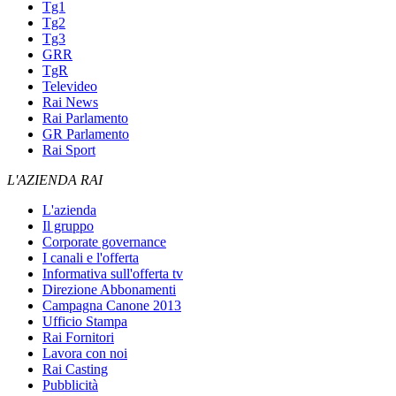
Tg1
Tg2
Tg3
GRR
TgR
Televideo
Rai News
Rai Parlamento
GR Parlamento
Rai Sport
L'AZIENDA RAI
L'azienda
Il gruppo
Corporate governance
I canali e l'offerta
Informativa sull'offerta tv
Direzione Abbonamenti
Campagna Canone 2013
Ufficio Stampa
Rai Fornitori
Lavora con noi
Rai Casting
Pubblicità