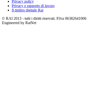
Privacy policy
Privacy e rapporto di lavoro
Il timbro digitale Rai
© RAI 2013 - tutti i diritti riservati. P.Iva 06382641006
Engineered by RaiNet