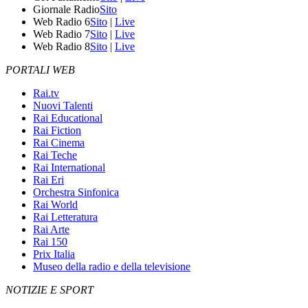
Giornale Radio
Sito
Web Radio 6
Sito
|
Live
Web Radio 7
Sito
|
Live
Web Radio 8
Sito
|
Live
PORTALI WEB
Rai.tv
Nuovi Talenti
Rai Educational
Rai Fiction
Rai Cinema
Rai Teche
Rai International
Rai Eri
Orchestra Sinfonica
Rai World
Rai Letteratura
Rai Arte
Rai 150
Prix Italia
Museo della radio e della televisione
NOTIZIE E SPORT