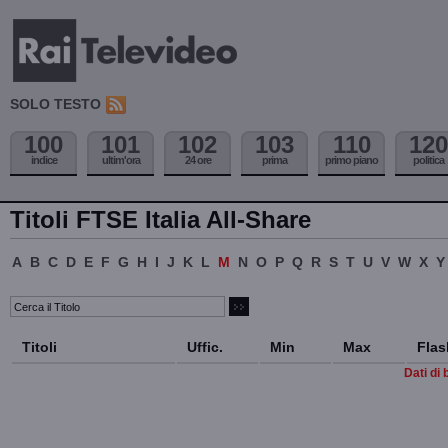
SOLO TESTO
100
101
102
103
110
120
indice
ultim'ora
24 ore
prima
primo piano
politica
Titoli FTSE Italia All-Share
A
B
C
D
E
F
G
H
I
J
K
L
M
N
O
P
Q
R
S
T
U
V
W
X
Y
Titoli
Uffic.
Min
Max
Flas
Dati di 