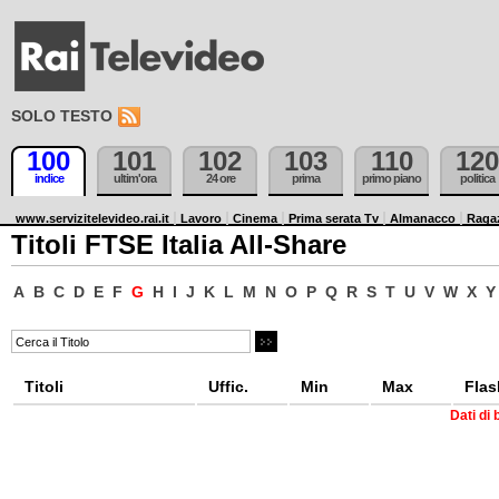
SOLO TESTO
100
101
102
103
110
120
indice
ultim'ora
24 ore
prima
primo piano
politica
www.servizitelevideo.rai.it
Lavoro
Cinema
Prima serata Tv
Almanacco
Raga
Titoli FTSE Italia All-Share
A
B
C
D
E
F
G
H
I
J
K
L
M
N
O
P
Q
R
S
T
U
V
W
X
Y
Titoli
Uffic.
Min
Max
Flas
Dati di 