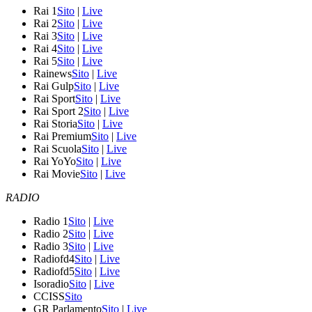
Rai 1
Sito
|
Live
Rai 2
Sito
|
Live
Rai 3
Sito
|
Live
Rai 4
Sito
|
Live
Rai 5
Sito
|
Live
Rainews
Sito
|
Live
Rai Gulp
Sito
|
Live
Rai Sport
Sito
|
Live
Rai Sport 2
Sito
|
Live
Rai Storia
Sito
|
Live
Rai Premium
Sito
|
Live
Rai Scuola
Sito
|
Live
Rai YoYo
Sito
|
Live
Rai Movie
Sito
|
Live
RADIO
Radio 1
Sito
|
Live
Radio 2
Sito
|
Live
Radio 3
Sito
|
Live
Radiofd4
Sito
|
Live
Radiofd5
Sito
|
Live
Isoradio
Sito
|
Live
CCISS
Sito
GR Parlamento
Sito
|
Live