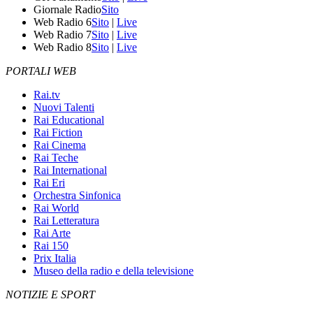
Giornale Radio
Sito
Web Radio 6
Sito
|
Live
Web Radio 7
Sito
|
Live
Web Radio 8
Sito
|
Live
PORTALI WEB
Rai.tv
Nuovi Talenti
Rai Educational
Rai Fiction
Rai Cinema
Rai Teche
Rai International
Rai Eri
Orchestra Sinfonica
Rai World
Rai Letteratura
Rai Arte
Rai 150
Prix Italia
Museo della radio e della televisione
NOTIZIE E SPORT