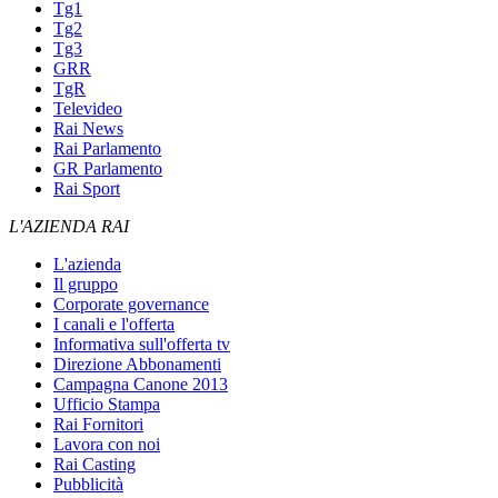
Tg1
Tg2
Tg3
GRR
TgR
Televideo
Rai News
Rai Parlamento
GR Parlamento
Rai Sport
L'AZIENDA RAI
L'azienda
Il gruppo
Corporate governance
I canali e l'offerta
Informativa sull'offerta tv
Direzione Abbonamenti
Campagna Canone 2013
Ufficio Stampa
Rai Fornitori
Lavora con noi
Rai Casting
Pubblicità