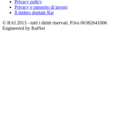
Privacy policy
Privacy e rapporto di lavoro
Il timbro digitale Rai
© RAI 2013 - tutti i diritti riservati. P.Iva 06382641006
Engineered by RaiNet