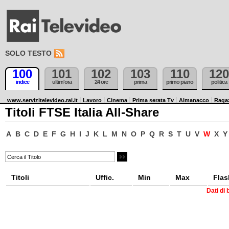
SOLO TESTO
100
101
102
103
110
120
indice
ultim'ora
24 ore
prima
primo piano
politica
www.servizitelevideo.rai.it
Lavoro
Cinema
Prima serata Tv
Almanacco
Raga
Titoli FTSE Italia All-Share
A
B
C
D
E
F
G
H
I
J
K
L
M
N
O
P
Q
R
S
T
U
V
W
X
Y
Titoli
Uffic.
Min
Max
Flas
Dati di 