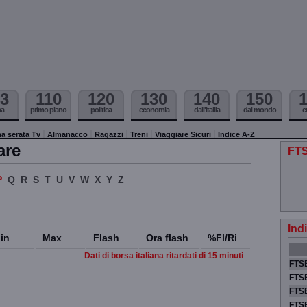
3
110
120
130
140
150
ma
primo piano
politica
economia
dall'itallia
dal mondo
c
a serata Tv
Almanacco
Ragazzi
Treni
Viaggiare Sicuri
Indice A-Z
are
FTS
P
Q
R
S
T
U
V
W
X
Y
Z
Ind
in
Max
Flash
Ora flash
%Fl/Ri
Dati di borsa italiana ritardati di 15 minuti
FTSE
FTSE
FTSE
FTS