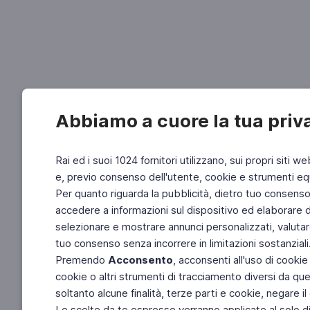
Abbiamo a cuore la tua priv
Rai ed i suoi 1024 fornitori utilizzano, sui propri siti we
e, previo consenso dell'utente, cookie e strumenti equ
Per quanto riguarda la pubblicità, dietro tuo consenso, 
accedere a informazioni sul dispositivo ed elaborare dati
selezionare e mostrare annunci personalizzati, valutar
tuo consenso senza incorrere in limitazioni sostanziali
Premendo
Acconsento
, acconsenti all'uso di cookie
cookie o altri strumenti di tracciamento diversi da quel
soltanto alcune finalità, terze parti e cookie, negare
Le scelte da te espresse verranno applicate al solo dis