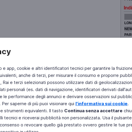
Indi
LON
NEW
PAR
TOK
acy
b e app, cookie e altri identificatori tecnici per garantire la fruizion
Fai di Televideo la tua Home Page
Chi Siamo
Scrivici
ivalenti, anche di terzi, per misurare il consumo e proporre pubbli
Rai e terzi selezionati possono utilizzare dati di geolocalizzazione,
Copyright © 2011 Rai - Tutti i diritti riservati
Engineered by RAI - Reti e Piattaforme
 personali (es. dati di navigazione, identificatori derivati dall'auten
e le performance degli annunci e derivare osservazioni sul pubblico
. Per saperne di più puoi visionare qui
l'informativa sui cookie
.
 e strumenti equivalenti. Il tasto
Continua senza accettare
chiu
li tecnici e riceverai pubblicità non personalizzata. Usa il pulsant
 il consenso o revocare quello già prestato ovvero gestire le tue p
positivo in utilizzo.