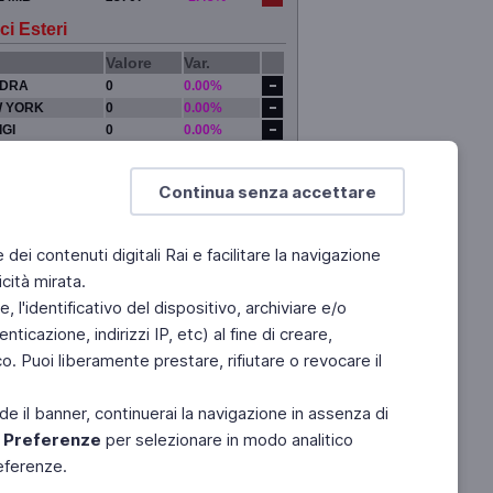
ci Esteri
Valore
Var.
DRA
0
0.00%
 YORK
0
0.00%
IGI
0
0.00%
YO
0
0.00%
Continua senza accettare
e dei contenuti digitali Rai e facilitare la navigazione
cità mirata.
 l'identificativo del dispositivo, archiviare e/o
ticazione, indirizzi IP, etc) al fine di creare,
. Puoi liberamente prestare, rifiutare o revocare il
de il banner, continuerai la navigazione in assenza di
e
Preferenze
per selezionare in modo analitico
referenze.