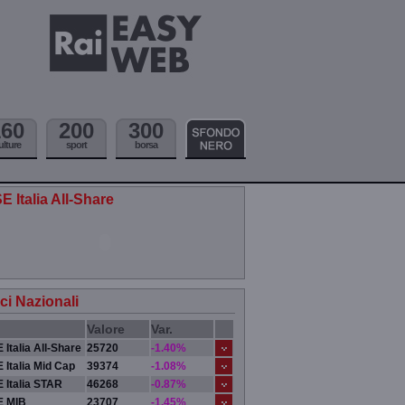
160
200
300
ulture
sport
borsa
E Italia All-Share
ici Nazionali
Valore
Var.
 Italia All-Share
25720
-1.40%
 Italia Mid Cap
39374
-1.08%
 Italia STAR
46268
-0.87%
E MIB
23707
-1.45%