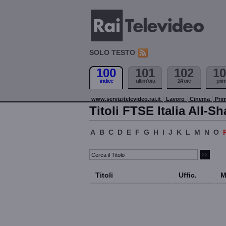
SOLO TESTO
100
101
102
10
indice
ultim'ora
24 ore
pri
www.servizitelevideo.rai.it
Lavoro
Cinema
Prim
Titoli FTSE Italia All-Sh
A
B
C
D
E
F
G
H
I
J
K
L
M
N
O
Titoli
Uffic.
M