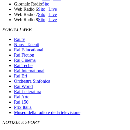
Giornale Radio
Sito
Web Radio 6
Sito
|
Live
Web Radio 7
Sito
|
Live
Web Radio 8
Sito
|
Live
PORTALI WEB
Rai.tv
Nuovi Talenti
Rai Educational
Rai Fiction
Rai Cinema
Rai Teche
Rai International
Rai Eri
Orchestra Sinfonica
Rai World
Rai Letteratura
Rai Arte
Rai 150
Prix Italia
Museo della radio e della televisione
NOTIZIE E SPORT