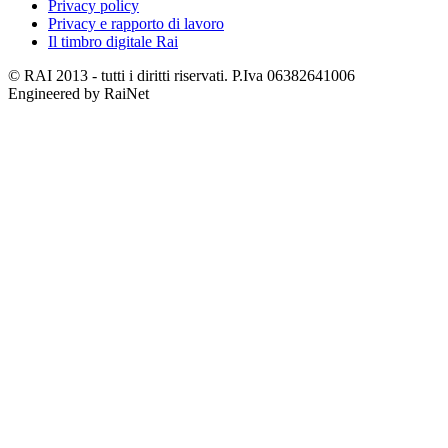
Privacy policy
Privacy e rapporto di lavoro
Il timbro digitale Rai
© RAI 2013 - tutti i diritti riservati. P.Iva 06382641006
Engineered by RaiNet