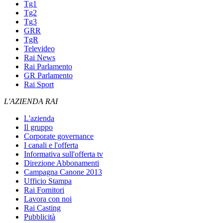
Tg1
Tg2
Tg3
GRR
TgR
Televideo
Rai News
Rai Parlamento
GR Parlamento
Rai Sport
L'AZIENDA RAI
L'azienda
Il gruppo
Corporate governance
I canali e l'offerta
Informativa sull'offerta tv
Direzione Abbonamenti
Campagna Canone 2013
Ufficio Stampa
Rai Fornitori
Lavora con noi
Rai Casting
Pubblicità