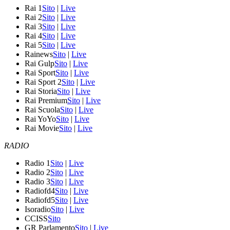
Rai 1
Sito
|
Live
Rai 2
Sito
|
Live
Rai 3
Sito
|
Live
Rai 4
Sito
|
Live
Rai 5
Sito
|
Live
Rainews
Sito
|
Live
Rai Gulp
Sito
|
Live
Rai Sport
Sito
|
Live
Rai Sport 2
Sito
|
Live
Rai Storia
Sito
|
Live
Rai Premium
Sito
|
Live
Rai Scuola
Sito
|
Live
Rai YoYo
Sito
|
Live
Rai Movie
Sito
|
Live
RADIO
Radio 1
Sito
|
Live
Radio 2
Sito
|
Live
Radio 3
Sito
|
Live
Radiofd4
Sito
|
Live
Radiofd5
Sito
|
Live
Isoradio
Sito
|
Live
CCISS
Sito
GR Parlamento
Sito
|
Live