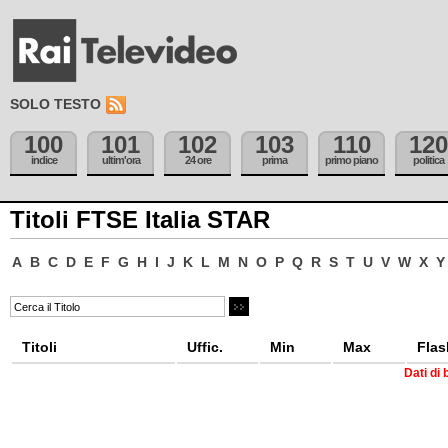
SOLO TESTO
100
101
102
103
110
120
indice
ultim'ora
24 ore
prima
primo piano
politica
Titoli FTSE Italia STAR
A
B
C
D
E
F
G
H
I
J
K
L
M
N
O
P
Q
R
S
T
U
V
W
X
Y
Titoli
Uffic.
Min
Max
Flas
Dati di 