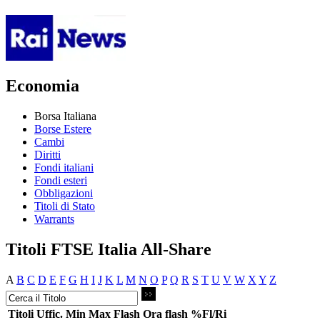
Economia
Borsa Italiana
Borse Estere
Cambi
Diritti
Fondi italiani
Fondi esteri
Obbligazioni
Titoli di Stato
Warrants
Titoli FTSE Italia All-Share
A
B
C
D
E
F
G
H
I
J
K
L
M
N
O
P
Q
R
S
T
U
V
W
X
Y
Z
Titoli
Uffic.
Min
Max
Flash
Ora flash
%Fl/Ri