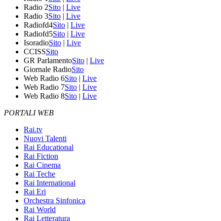
Radio 2
Sito
|
Live
Radio 3
Sito
|
Live
Radiofd4
Sito
|
Live
Radiofd5
Sito
|
Live
Isoradio
Sito
|
Live
CCISS
Sito
GR Parlamento
Sito
|
Live
Giornale Radio
Sito
Web Radio 6
Sito
|
Live
Web Radio 7
Sito
|
Live
Web Radio 8
Sito
|
Live
PORTALI WEB
Rai.tv
Nuovi Talenti
Rai Educational
Rai Fiction
Rai Cinema
Rai Teche
Rai International
Rai Eri
Orchestra Sinfonica
Rai World
Rai Letteratura