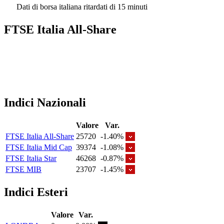
Dati di borsa italiana ritardati di 15 minuti
FTSE Italia All-Share
Indici Nazionali
Valore
Var.
FTSE Italia All-Share
25720
-1.40%
FTSE Italia Mid Cap
39374
-1.08%
FTSE Italia Star
46268
-0.87%
FTSE MIB
23707
-1.45%
Indici Esteri
Valore
Var.