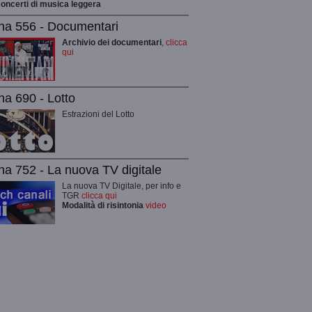
 concerti di musica leggera
na 556 - Documentari
Archivio dei documentari
,
clicca
qui
na 690 - Lotto
Estrazioni del Lotto
na 752 - La nuova TV digitale
La nuova TV Digitale, per info e
TGR
clicca qui
Modalità di risintonia
video