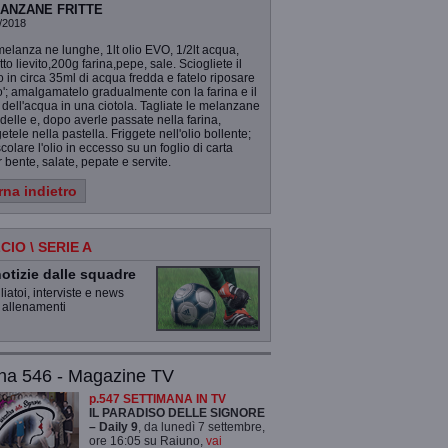
ANZANE FRITTE
/2018
elanza ne lunghe, 1lt olio EVO, 1/2lt acqua,
to lievito,200g farina,pepe, sale. Sciogliete il
to in circa 35ml di acqua fredda e fatelo riposare
'; amalgamatelo gradualmente con la farina e il
 dell'acqua in una ciotola. Tagliate le melanzane
delle e, dopo averle passate nella farina,
getele nella pastella. Friggete nell'olio bollente;
scolare l'olio in eccesso su un foglio di carta
 bente, salate, pepate e servite.
rna indietro
CIO \ SERIE A
otizie dalle squadre
iatoi, interviste e news
 allenamenti
na 546 - Magazine TV
p.547 SETTIMANA IN TV
IL PARADISO DELLE SIGNORE
– Daily 9
, da lunedì 7 settembre,
ore 16:05 su Raiuno,
vai