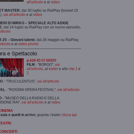
all'articolo
e al
video
ET MASTER
, dal 30 luglio su RaiPlay (boxset 10
),
vai all'articolo
e al
video
TIERI DI MIRKO – SPECIALE ALTO ADIGE
E
, dal 24 luglio su RaiPlay con un nuovo episodio,
articolo
25 – Giovani talenti
, dal 26 maggio su RaiPlay,
articolo
e al
video promo
ura e Spettacolo
p.426 IO CI VADO
:
FILM
- "BORGO",
vai
all'articolo
, al
trailer
e alle
clip 1
e
2
RO
- "TRUCULENTUS",
vai all'articolo
VAL
- "ROSSINI OPERA FESTIVAL",
vai all'articolo
 -
"MUSEO DELLA RADIO E DELLA
ISIONE RAI",
vai all'articolo
e al
video
 CINEMA
 sala e quelli in arrivo
, guarda i trailer
clicca qui
TEATRI
 CONCERTI