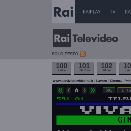
RAIPLAY
TV
RA
SOLO TESTO
100
101
102
10
indice
ultim'ora
24 ore
pri
www.servizitelevideo.rai.it
Lavoro
Cinema
Prim
/ 