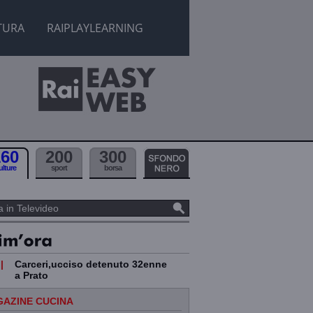
TURA
RAIPLAYLEARNING
160
200
300
ulture
sport
borsa
|
Carceri,ucciso detenuto 32enne
a Prato
AZINE CUCINA