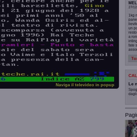
MEL
27/12
1kg m
panet
lievi
un po
resto
a ron
intin
fate 
assor
To
CAL
Le n
Naviga il televideo in popup
Spogl
dagli
Pagi