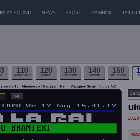
IPLAY SOUND
NEWS
SPORT
BAMBINI
RAICUL
3
110
120
130
140
150
ma
primo piano
politica
economia
dall'itallia
dal mondo
c
a serata Tv
Almanacco
Ragazzi
Treni
Viaggiare Sicuri
Indice A-Z
2
10.20 
MAG