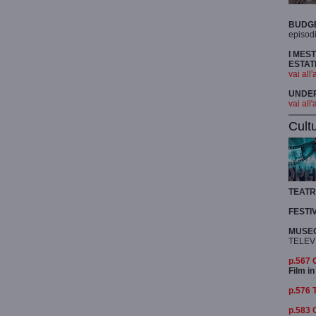
BUDG
episodi
I MES
ESTAT
vai all'
UNDER 
vai all'
Cult
TEAT
FESTI
MUSEO
TELEV
p.567
Film in
p.576 
p.583