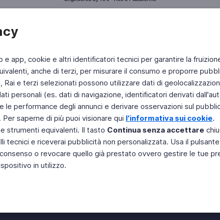
acy
b e app, cookie e altri identificatori tecnici per garantire la fruizion
ivalenti, anche di terzi, per misurare il consumo e proporre pubbli
Rai e terzi selezionati possono utilizzare dati di geolocalizzazione,
 personali (es. dati di navigazione, identificatori derivati dall'auten
e le performance degli annunci e derivare osservazioni sul pubblico
. Per saperne di più puoi visionare qui
l'informativa sui cookie
.
 e strumenti equivalenti. Il tasto
Continua senza accettare
chiu
li tecnici e riceverai pubblicità non personalizzata. Usa il pulsant
 il consenso o revocare quello già prestato ovvero gestire le tue p
positivo in utilizzo.