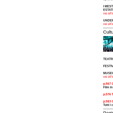
I MES
ESTAT
vai all'
UNDER 
vai all'
Cult
TEAT
FESTI
MUSEO
vai all'
p.567
Film in
p.576 
p.583
Tutti i
Pagi