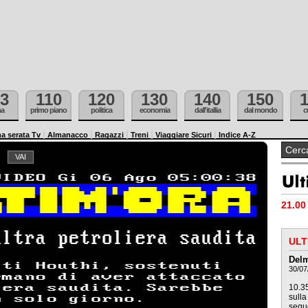
3
110
120
130
140
150
ma
primo piano
politica
economia
dall'itallia
dal mondo
c
a serata Tv
Almanacco
Ragazzi
Treni
Viaggiare Sicuri
Indice A-Z
21.00 
ULT
Delm
30/07
10.35
sulla
seque