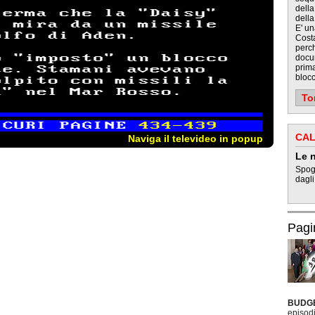
della
della
E' un
Costa
perch
docu
prim
blocc
To
CAL
Naviga il televideo in popup
Le n
Spogl
dagli
Pagi
BUDG
episodi