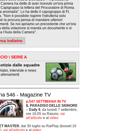
 Camera ha detto di aver ricevuto un'ora prima
 Capigruppo la lettera del Procuratore di Roma.
a anomalia". Lo ha detto il capogruppo di FI,
. "Non è possibile riaprire l'istruttoria solo
é la procura pensa di mandare ulteriori
menti. Se noi apriamo un precedente che un'ora
a della votazione si manda un documento e si
a l'Aula della Camera".
rna indietro
CIO \ SERIE A
otizie dalle squadre
iatoi, interviste e news
 allenamenti
na 546 - Magazine TV
p.547 SETTIMANA IN TV
IL PARADISO DELLE SIGNORE
– Daily 9
, da lunedì 7 settembre,
ore 16:05 su Raiuno,
vai
all'articolo
e al
video
ET MASTER
, dal 30 luglio su RaiPlay (boxset 10
),
vai all'articolo
e al
video