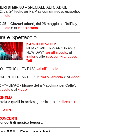
TIERI DI MIRKO – SPECIALE ALTO ADIGE
E
, dal 24 luglio su RaiPlay con un nuovo episodio,
articolo
25 – Giovani talenti
, dal 26 maggio su RaiPlay,
articolo
e al
video promo
ura e Spettacolo
p.426 IO CI VADO
:
FILM
- "SPIDER-MAN: BRAND
NEW DAY",
vai all'articolo
, al
trailer
e allo
spot con Francesco
Totti
RO
- "TRUCULENTUS",
vai all'articolo
VAL
- "CILENTART FEST",
vai all'articolo
e al
video
 -
"MUMAC - Museo della Macchina per Caffè",
articolo
e al
video
 CINEMA
 sala e quelli in arrivo
, guarda i trailer
clicca qui
TEATRI
 CONCERTI
 concerti di musica leggera
na 556 - Documentari