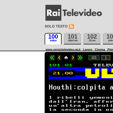
SOLO TESTO
100
101
102
10
indice
ultim'ora
24 ore
pri
www.servizitelevideo.rai.it
Lavoro
Cinema
Prim