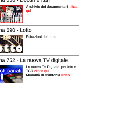
Archivio dei documentari
,
clicca
qui
na 690 - Lotto
Estrazioni del Lotto
na 752 - La nuova TV digitale
La nuova TV Digitale, per info e
TGR
clicca qui
Modalità di risintonia
video