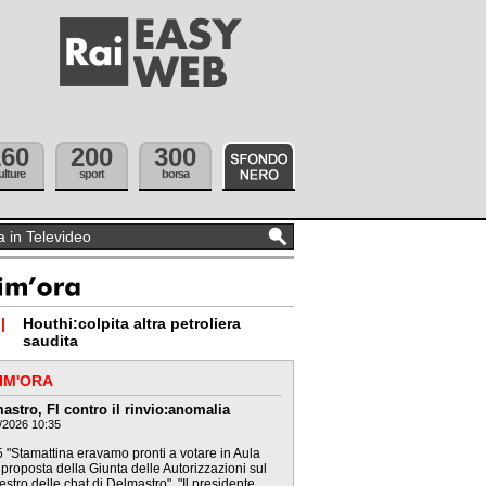
160
200
300
ulture
sport
borsa
|
Houthi:colpita altra petroliera
saudita
IM'ORA
astro, FI contro il rinvio:anomalia
/2026 10:35
 "Stamattina eravamo pronti a votare in Aula
 proposta della Giunta delle Autorizzazioni sul
stro delle chat di Delmastro". "Il presidente