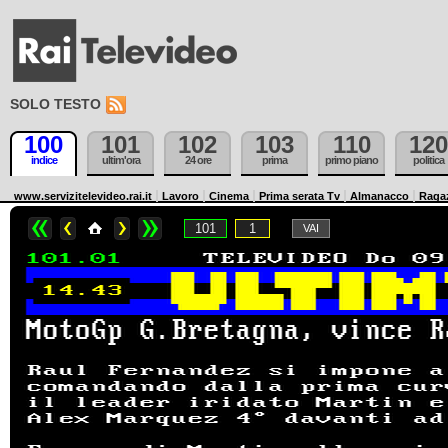
SOLO TESTO
100
101
102
103
110
120
indice
ultim'ora
24 ore
prima
primo piano
politica
www.servizitelevideo.rai.it
Lavoro
Cinema
Prima serata Tv
Almanacco
Raga