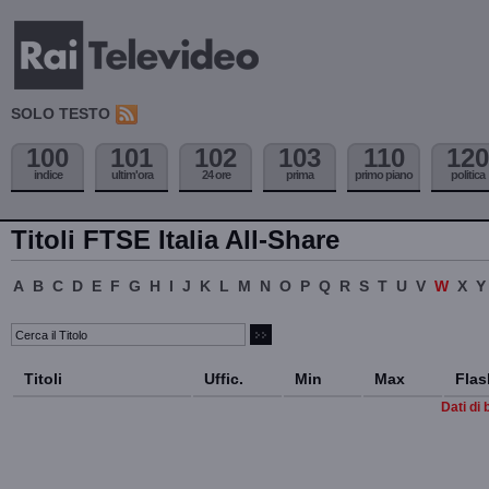
SOLO TESTO
100
101
102
103
110
120
indice
ultim'ora
24 ore
prima
primo piano
politica
Titoli FTSE Italia All-Share
A
B
C
D
E
F
G
H
I
J
K
L
M
N
O
P
Q
R
S
T
U
V
W
X
Y
Titoli
Uffic.
Min
Max
Flas
Dati di 