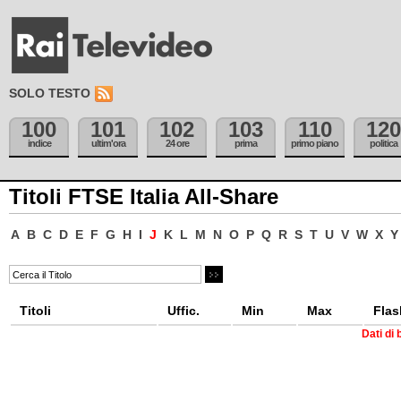
SOLO TESTO
100
101
102
103
110
120
indice
ultim'ora
24 ore
prima
primo piano
politica
Titoli FTSE Italia All-Share
A
B
C
D
E
F
G
H
I
J
K
L
M
N
O
P
Q
R
S
T
U
V
W
X
Y
Titoli
Uffic.
Min
Max
Flas
Dati di 