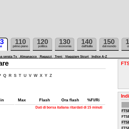
3
110
120
130
140
150
ma
primo piano
politica
economia
dall'itallia
dal mondo
c
a serata Tv
Almanacco
Ragazzi
Treni
Viaggiare Sicuri
Indice A-Z
are
FTS
P
Q
R
S
T
U
V
W
X
Y
Z
Ind
in
Max
Flash
Ora flash
%Fl/Ri
Dati di borsa italiana ritardati di 15 minuti
FTSE
FTSE
FTSE
FTS