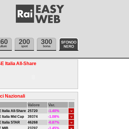
160
200
300
ulture
sport
borsa
E Italia All-Share
ici Nazionali
Valore
Var.
 Italia All-Share
25720
-1.40%
 Italia Mid Cap
39374
-1.08%
 Italia STAR
46268
-0.87%
E MIB
23707
-1.45%