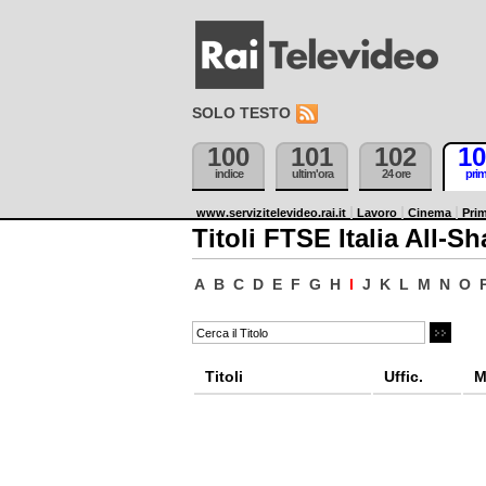
SOLO TESTO
100
101
102
10
indice
ultim'ora
24 ore
pri
www.servizitelevideo.rai.it
Lavoro
Cinema
Prim
Titoli FTSE Italia All-Sh
A
B
C
D
E
F
G
H
I
J
K
L
M
N
O
Titoli
Uffic.
M