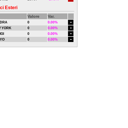
ci Esteri
Valore
Var.
DRA
0
0.00%
 YORK
0
0.00%
IGI
0
0.00%
YO
0
0.00%