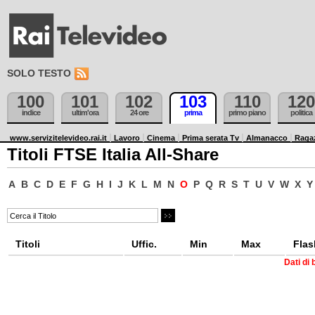
SOLO TESTO
100
101
102
103
110
120
indice
ultim'ora
24 ore
prima
primo piano
politica
www.servizitelevideo.rai.it
Lavoro
Cinema
Prima serata Tv
Almanacco
Raga
Titoli FTSE Italia All-Share
A
B
C
D
E
F
G
H
I
J
K
L
M
N
O
P
Q
R
S
T
U
V
W
X
Y
Titoli
Uffic.
Min
Max
Flas
Dati di 