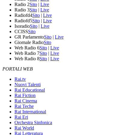
Radio 2
Sito
|
Live
Radio 3
Sito
|
Live
Radiofd4
Sito
|
Live
Radiofd5
Sito
|
Live
Isoradio
Sito
|
Live
CCISS
Sito
GR Parlamento
Sito
|
Live
Giornale Radio
Sito
Web Radio 6
Sito
|
Live
Web Radio 7
Sito
|
Live
Web Radio 8
Sito
|
Live
PORTALI WEB
Rai.tv
Nuovi Talenti
Rai Educational
Rai Fiction
Rai Cinema
Rai Teche
Rai International
Rai Eri
Orchestra Sinfonica
Rai World
Rai Letteratura