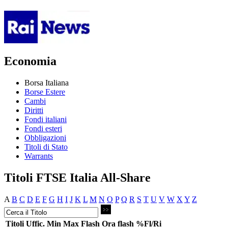
Economia
Borsa Italiana
Borse Estere
Cambi
Diritti
Fondi italiani
Fondi esteri
Obbligazioni
Titoli di Stato
Warrants
Titoli FTSE Italia All-Share
A
B
C
D
E
F
G
H
I
J
K
L
M
N
O
P
Q
R
S
T
U
V
W
X
Y
Z
Titoli
Uffic.
Min
Max
Flash
Ora flash
%Fl/Ri