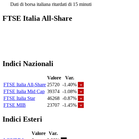
Dati di borsa italiana ritardati di 15 minuti
FTSE Italia All-Share
Indici Nazionali
Valore
Var.
FTSE Italia All-Share
25720
-1.40%
FTSE Italia Mid Cap
39374
-1.08%
FTSE Italia Star
46268
-0.87%
FTSE MIB
23707
-1.45%
Indici Esteri
Valore
Var.