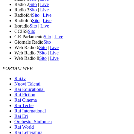
Radio 2
Sito
|
Live
Radio 3
Sito
|
Live
Radiofd4
Sito
|
Live
Radiofd5
Sito
|
Live
Isoradio
Sito
|
Live
CCISS
Sito
GR Parlamento
Sito
|
Live
Giornale Radio
Sito
Web Radio 6
Sito
|
Live
Web Radio 7
Sito
|
Live
Web Radio 8
Sito
|
Live
PORTALI WEB
Rai.tv
Nuovi Talenti
Rai Educational
Rai Fiction
Rai Cinema
Rai Teche
Rai International
Rai Eri
Orchestra Sinfonica
Rai World
Rai Letteratura