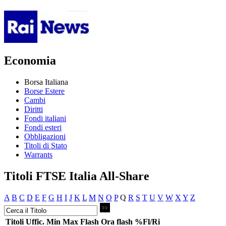
Economia
Borsa Italiana
Borse Estere
Cambi
Diritti
Fondi italiani
Fondi esteri
Obbligazioni
Titoli di Stato
Warrants
Titoli FTSE Italia All-Share
A
B
C
D
E
F
G
H
I
J
K
L
M
N
O
P
Q
R
S
T
U
V
W
X
Y
Z
Titoli
Uffic.
Min
Max
Flash
Ora flash
%Fl/Ri