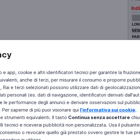
Indi
LON
NEW
PAR
TOK
acy
b e app, cookie e altri identificatori tecnici per garantire la fruizion
Fai di Televideo la tua Home Page
Chi Siamo
Scrivici
ivalenti, anche di terzi, per misurare il consumo e proporre pubbli
Rai e terzi selezionati possono utilizzare dati di geolocalizzazione,
Copyright © 2011 Rai - Tutti i diritti riservati
Engineered by RAI - Reti e Piattaforme
 personali (es. dati di navigazione, identificatori derivati dall'auten
e le performance degli annunci e derivare osservazioni sul pubblico
. Per saperne di più puoi visionare qui
l'informativa sui cookie
.
 e strumenti equivalenti. Il tasto
Continua senza accettare
chiu
li tecnici e riceverai pubblicità non personalizzata. Usa il pulsant
 il consenso o revocare quello già prestato ovvero gestire le tue p
positivo in utilizzo.