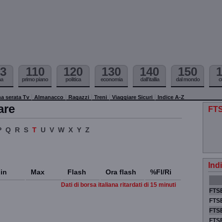
3
110
120
130
140
150
ma
primo piano
politica
economia
dall'itallia
dal mondo
c
a serata Tv
Almanacco
Ragazzi
Treni
Viaggiare Sicuri
Indice A-Z
are
FTS
P
Q
R
S
T
U
V
W
X
Y
Z
Ind
in
Max
Flash
Ora flash
%Fl/Ri
Dati di borsa italiana ritardati di 15 minuti
FTSE
FTSE
FTSE
FTS