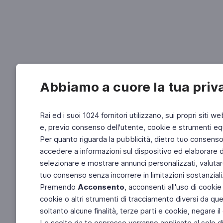
Abbiamo a cuore la tua priv
Rai ed i suoi 1024 fornitori utilizzano, sui propri siti we
e, previo consenso dell'utente, cookie e strumenti equ
Per quanto riguarda la pubblicità, dietro tuo consenso, 
accedere a informazioni sul dispositivo ed elaborare dati
selezionare e mostrare annunci personalizzati, valutar
tuo consenso senza incorrere in limitazioni sostanziali
Premendo
Acconsento
, acconsenti all'uso di cookie
cookie o altri strumenti di tracciamento diversi da quel
soltanto alcune finalità, terze parti e cookie, negare
Le scelte da te espresse verranno applicate al solo dis