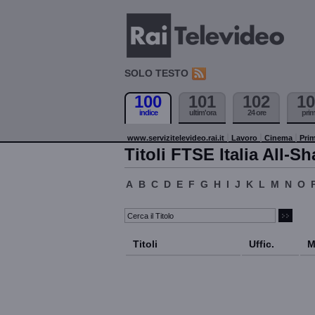
SOLO TESTO
100
101
102
10
indice
ultim'ora
24 ore
pri
www.servizitelevideo.rai.it
Lavoro
Cinema
Prim
Titoli FTSE Italia All-Sh
A
B
C
D
E
F
G
H
I
J
K
L
M
N
O
Titoli
Uffic.
M