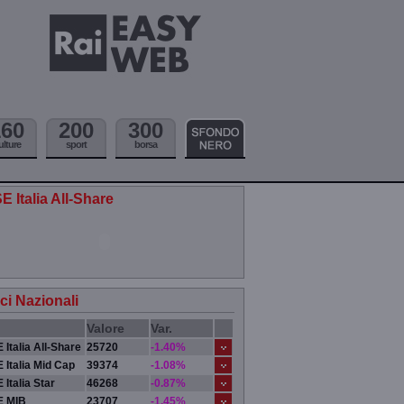
160
200
300
ulture
sport
borsa
E Italia All-Share
ici Nazionali
Valore
Var.
 Italia All-Share
25720
-1.40%
 Italia Mid Cap
39374
-1.08%
 Italia Star
46268
-0.87%
E MIB
23707
-1.45%