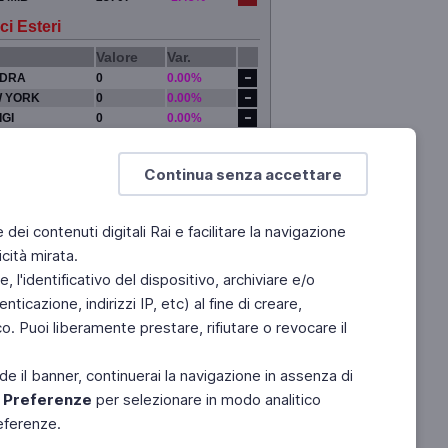
ci Esteri
Valore
Var.
DRA
0
0.00%
 YORK
0
0.00%
IGI
0
0.00%
YO
0
0.00%
Continua senza accettare
e dei contenuti digitali Rai e facilitare la navigazione
cità mirata.
 l'identificativo del dispositivo, archiviare e/o
ticazione, indirizzi IP, etc) al fine di creare,
. Puoi liberamente prestare, rifiutare o revocare il
de il banner, continuerai la navigazione in assenza di
e
Preferenze
per selezionare in modo analitico
referenze.