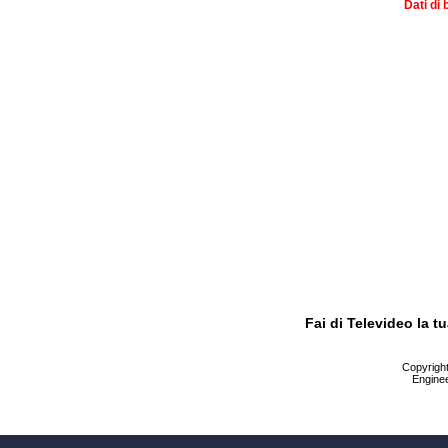
Dati di 
Fai di Televideo la 
Copyright 
Enginee