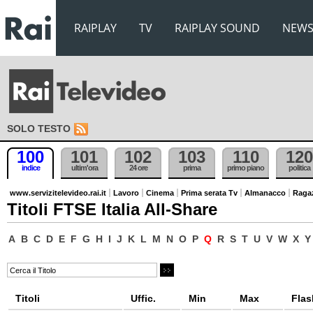
RAIPLAY
TV
RAIPLAY SOUND
NEW
SOLO TESTO
100
101
102
103
110
120
indice
ultim'ora
24 ore
prima
primo piano
politica
www.servizitelevideo.rai.it
Lavoro
Cinema
Prima serata Tv
Almanacco
Raga
Titoli FTSE Italia All-Share
A
B
C
D
E
F
G
H
I
J
K
L
M
N
O
P
Q
R
S
T
U
V
W
X
Y
Titoli
Uffic.
Min
Max
Flas