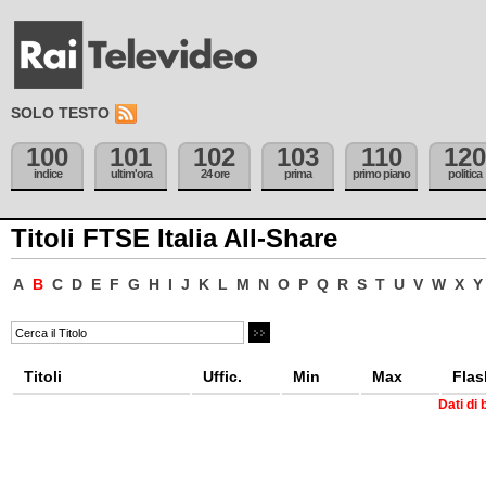
SOLO TESTO
100
101
102
103
110
120
indice
ultim'ora
24 ore
prima
primo piano
politica
Titoli FTSE Italia All-Share
A
B
C
D
E
F
G
H
I
J
K
L
M
N
O
P
Q
R
S
T
U
V
W
X
Y
Titoli
Uffic.
Min
Max
Flas
Dati di 