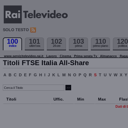
SOLO TESTO
100
101
102
103
110
120
indice
ultim'ora
24 ore
prima
primo piano
politica
www.servizitelevideo.rai.it
Lavoro
Cinema
Prima serata Tv
Almanacco
Raga
Titoli FTSE Italia All-Share
A
B
C
D
E
F
G
H
I
J
K
L
M
N
O
P
Q
R
S
T
U
V
W
X
Y
Titoli
Uffic.
Min
Max
Flas
Dati di 