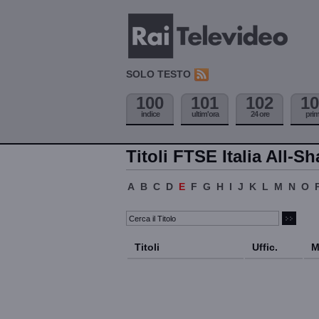
SOLO TESTO
100
101
102
10
indice
ultim'ora
24 ore
pri
Titoli FTSE Italia All-Sh
A
B
C
D
E
F
G
H
I
J
K
L
M
N
O
Titoli
Uffic.
M