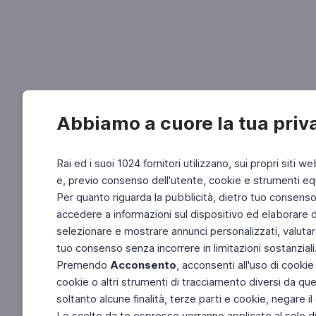
Abbiamo a cuore la tua priv
Rai ed i suoi 1024 fornitori utilizzano, sui propri siti we
e, previo consenso dell'utente, cookie e strumenti equ
Per quanto riguarda la pubblicità, dietro tuo consenso, 
accedere a informazioni sul dispositivo ed elaborare dati
selezionare e mostrare annunci personalizzati, valutar
tuo consenso senza incorrere in limitazioni sostanziali
Premendo
Acconsento
, acconsenti all'uso di cookie
cookie o altri strumenti di tracciamento diversi da quel
soltanto alcune finalità, terze parti e cookie, negare
Le scelte da te espresse verranno applicate al solo dis