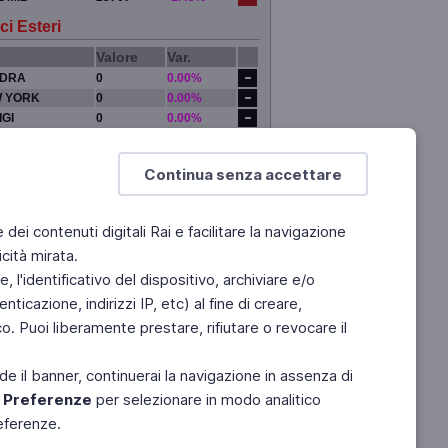
ci Esteri
Valore
Var.
DRA
0
0.00%
 YORK
0
0.00%
IGI
0
0.00%
YO
0
0.00%
Continua senza accettare
e dei contenuti digitali Rai e facilitare la navigazione
cità mirata.
 l'identificativo del dispositivo, archiviare e/o
ticazione, indirizzi IP, etc) al fine di creare,
. Puoi liberamente prestare, rifiutare o revocare il
de il banner, continuerai la navigazione in assenza di
e
Preferenze
per selezionare in modo analitico
referenze.