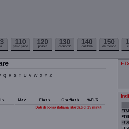
3
110
120
130
140
150
ma
primo piano
politica
economia
dall'itallia
dal mondo
c
are
FTS
P
Q
R
S
T
U
V
W
X
Y
Z
Ind
in
Max
Flash
Ora flash
%Fl/Ri
Dati di borsa italiana ritardati di 15 minuti
FTSE
FTSE
FTSE
FTS