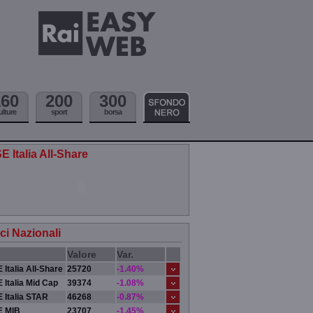
160
200
300
ulture
sport
borsa
E Italia All-Share
ici Nazionali
Valore
Var.
 Italia All-Share
25720
-1.40%
 Italia Mid Cap
39374
-1.08%
 Italia STAR
46268
-0.87%
E MIB
23707
-1.45%