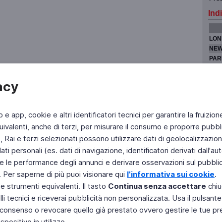
Indi
LON
NEW
PAR
TOK
acy
b e app, cookie e altri identificatori tecnici per garantire la fruizion
Fai di Televideo la tua Home Page
Chi Siamo
Scrivici
ivalenti, anche di terzi, per misurare il consumo e proporre pubbli
Rai e terzi selezionati possono utilizzare dati di geolocalizzazione,
Copyright © 2011 Rai - Tutti i diritti riservati
Engineered by RAI - Reti e Piattaforme
 personali (es. dati di navigazione, identificatori derivati dall'auten
e le performance degli annunci e derivare osservazioni sul pubblico
. Per saperne di più puoi visionare qui
l'informativa sui cookie
.
 e strumenti equivalenti. Il tasto
Continua senza accettare
chiu
li tecnici e riceverai pubblicità non personalizzata. Usa il pulsant
 il consenso o revocare quello già prestato ovvero gestire le tue p
positivo in utilizzo.