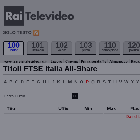
SOLO TESTO
100
101
102
103
110
120
indice
ultim'ora
24 ore
prima
primo piano
politica
www.servizitelevideo.rai.it
Lavoro
Cinema
Prima serata Tv
Almanacco
Raga
Titoli FTSE Italia All-Share
A
B
C
D
E
F
G
H
I
J
K
L
M
N
O
P
Q
R
S
T
U
V
W
X
Y
Titoli
Uffic.
Min
Max
Flas
Dati di 