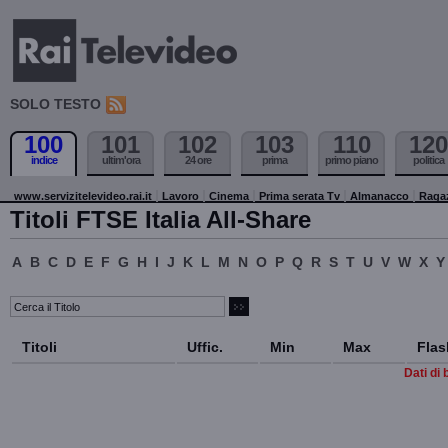
SOLO TESTO
100
101
102
103
110
120
indice
ultim'ora
24 ore
prima
primo piano
politica
www.servizitelevideo.rai.it
Lavoro
Cinema
Prima serata Tv
Almanacco
Raga
Titoli FTSE Italia All-Share
A
B
C
D
E
F
G
H
I
J
K
L
M
N
O
P
Q
R
S
T
U
V
W
X
Y
Titoli
Uffic.
Min
Max
Flas
Dati di 