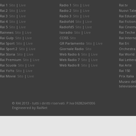
Rai 1
Sito
|
Live
Radio 1
Sito
|
Live
Rai.tv
Rai 2
Sito
|
Live
Radio 2
Sito
|
Live
Nuovi Tale
Rai 3
Sito
|
Live
Radio 3
Sito
|
Live
Rai Educat
Rai 4
Sito
|
Live
Radiofd4
Sito
|
Live
Rai Fiction
Rai 5
Sito
|
Live
Radiofd5
Sito
|
Live
Rai Cinem
Rainews
Sito
|
Live
Isoradio
Sito
|
Live
Rai Teche
Rai Gulp
Sito
|
Live
CCISS
Sito
Rai Intern
Rai Sport
Sito
|
Live
GR Parlamento
Sito
|
Live
Rai Eri
Rai Sport 2
Sito
|
Live
Giornale Radio
Sito
Orchestra 
Rai Storia
Sito
|
Live
Web Radio 6
Sito
|
Live
Rai World
Rai Premium
Sito
|
Live
Web Radio 7
Sito
|
Live
Rai Letter
Rai Scuola
Sito
|
Live
Web Radio 8
Sito
|
Live
Rai Arte
Rai YoYo
Sito
|
Live
Rai 150
Rai Movie
Sito
|
Live
Prix Italia
Museo dell
television
© RAI 2013 - tutti i diritti riservati. P.Iva 06382641006
Engineered by RaiNet