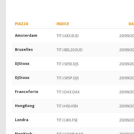
PIAZZA
INDICE
DA
Amsterdam
TIT.I:AEX.EUD
20/09/2
Bruxelles
TIT.I:BEL20.EUD
20/09/2
DJStoxx
TIT.I:SX5E.DJS
20/09/2
DJStoxx
TIT.I:SX5P.DJS
20/09/2
Francoforte
TIT.I:DAX.DAX
20/09/2
HongKong
TIT.I:HSI.HSN
20/09/2
Londra
TIT.I:UKX.FSE
20/09/2
NewYork