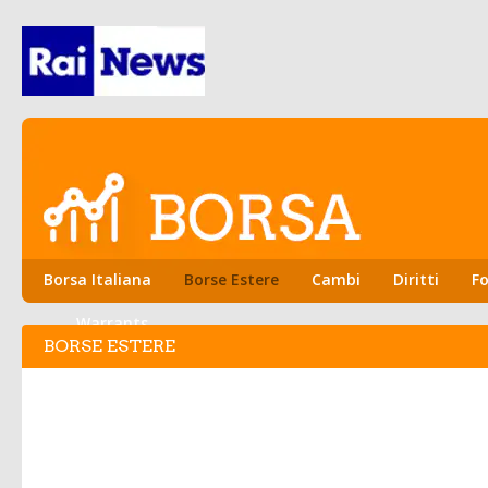
Borsa Italiana
Borse Estere
Cambi
Diritti
Fo
Warrants
BORSE ESTERE