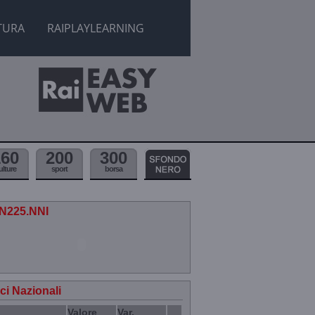
TURA
RAIPLAYLEARNING
160
200
300
ulture
sport
borsa
.N225.NNI
ici Nazionali
Valore
Var.