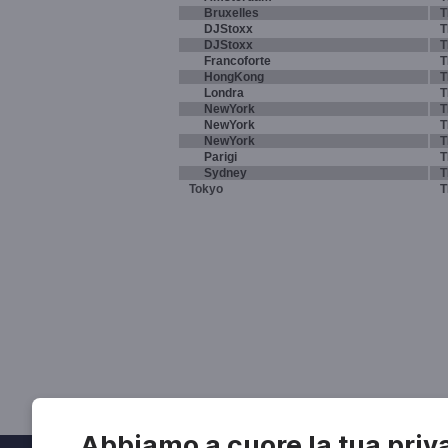
Bruxelles
T
DJStoxx
T
DJStoxx
T
Francoforte
T
HongKong
T
Londra
T
NewYork
T
NewYork
T
NewYork
T
Parigi
T
Sydney
T
Tokyo
T
Abbiamo a cuore la tua priv