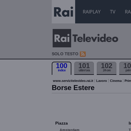
RAIPLAY
TV
RA
SOLO TESTO
100
101
102
10
indice
ultim'ora
24 ore
pri
www.servizitelevideo.rai.it
Lavoro
Cinema
Prim
Borse Estere
Piazza
I
Amsterdam
T