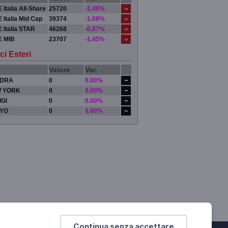
 Italia All-Share
25720
-1.40%
 Italia Mid Cap
39374
-1.08%
 Italia STAR
46268
-0.87%
E MIB
23707
-1.45%
ci Esteri
Valore
Var.
DRA
0
0.00%
 YORK
0
0.00%
IGI
0
0.00%
YO
0
0.00%
Continua senza accettare