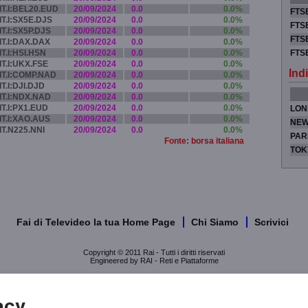
IT.I:BEL20.EUD
20/09/2024
0.0
0.0%
FTSE
IT.I:SX5E.DJS
20/09/2024
0.0
0.0%
FTSE
IT.I:SX5P.DJS
20/09/2024
0.0
0.0%
FTSE
IT.I:DAX.DAX
20/09/2024
0.0
0.0%
IT.I:HSI.HSN
20/09/2024
0.0
0.0%
FTS
IT.I:UKX.FSE
20/09/2024
0.0
0.0%
Indi
IT.I:COMP.NAD
20/09/2024
0.0
0.0%
IT.I:DJI.DJD
20/09/2024
0.0
0.0%
IT.I:NDX.NAD
20/09/2024
0.0
0.0%
IT.I:PX1.EUD
20/09/2024
0.0
0.0%
LON
IT.I:XAO.AUS
20/09/2024
0.0
0.0%
NEW
IT.N225.NNI
20/09/2024
0.0
0.0%
PAR
Fonte: borsa italiana
TOK
Fai di Televideo la tua Home Page
Chi Siamo
Scrivici
Copyright © 2011 Rai - Tutti i diritti riservati
Engineered by RAI - Reti e Piattaforme
acy