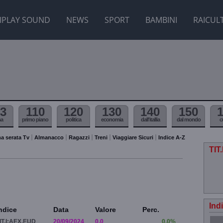
IPLAY SOUND
NEWS
SPORT
BAMBINI
RAICUL
3
110
120
130
140
150
ma
primo piano
politica
economia
dall'itallia
dal mondo
c
a serata Tv
Almanacco
Ragazzi
Treni
Viaggiare Sicuri
Indice A-Z
TIT
Ind
ndice
Data
Valore
Perc.
IT.I:AEX.EUD
20/09/2024
0.0
0.0%