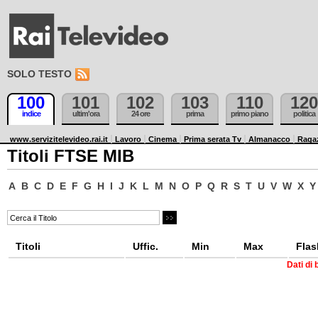
SOLO TESTO
100
101
102
103
110
120
indice
ultim'ora
24 ore
prima
primo piano
politica
www.servizitelevideo.rai.it
Lavoro
Cinema
Prima serata Tv
Almanacco
Raga
Titoli FTSE MIB
A
B
C
D
E
F
G
H
I
J
K
L
M
N
O
P
Q
R
S
T
U
V
W
X
Y
Titoli
Uffic.
Min
Max
Flas
Dati di 