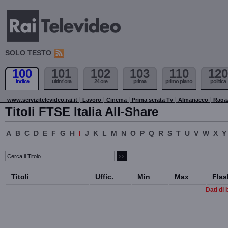
SOLO TESTO
100
101
102
103
110
120
indice
ultim'ora
24 ore
prima
primo piano
politica
www.servizitelevideo.rai.it
Lavoro
Cinema
Prima serata Tv
Almanacco
Raga
Titoli FTSE Italia All-Share
A
B
C
D
E
F
G
H
I
J
K
L
M
N
O
P
Q
R
S
T
U
V
W
X
Y
Titoli
Uffic.
Min
Max
Flas
Dati di 