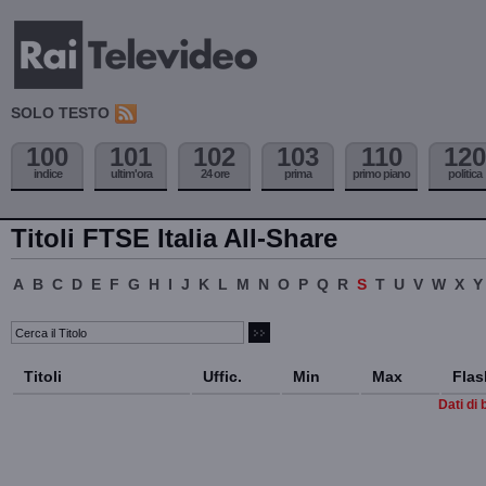
SOLO TESTO
100
101
102
103
110
120
indice
ultim'ora
24 ore
prima
primo piano
politica
Titoli FTSE Italia All-Share
A
B
C
D
E
F
G
H
I
J
K
L
M
N
O
P
Q
R
S
T
U
V
W
X
Y
Titoli
Uffic.
Min
Max
Flas
Dati di 