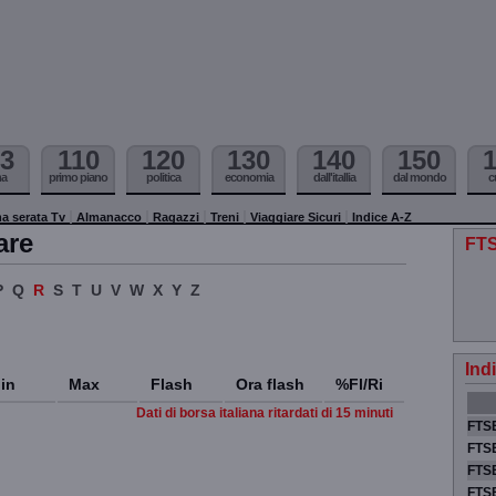
3
110
120
130
140
150
ma
primo piano
politica
economia
dall'itallia
dal mondo
c
a serata Tv
Almanacco
Ragazzi
Treni
Viaggiare Sicuri
Indice A-Z
are
FTS
P
Q
R
S
T
U
V
W
X
Y
Z
Ind
in
Max
Flash
Ora flash
%Fl/Ri
Dati di borsa italiana ritardati di 15 minuti
FTSE
FTSE
FTSE
FTS