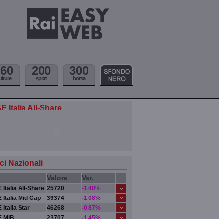
160
200
300
ulture
sport
borsa
E Italia All-Share
ici Nazionali
Valore
Var.
 Italia All-Share
25720
-1.40%
 Italia Mid Cap
39374
-1.08%
 Italia Star
46268
-0.87%
E MIB
23707
-1.45%