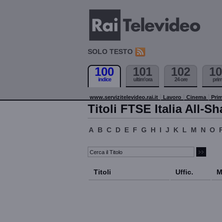
SOLO TESTO
100
101
102
10
indice
ultim'ora
24 ore
pri
www.servizitelevideo.rai.it
Lavoro
Cinema
Prim
Titoli FTSE Italia All-Sh
A
B
C
D
E
F
G
H
I
J
K
L
M
N
O
Titoli
Uffic.
M