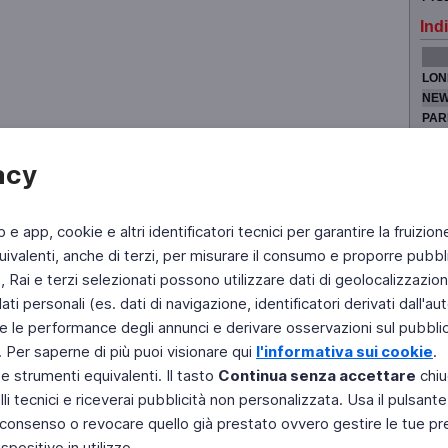
Indi
LON
NEW
PAR
TOK
acy
b e app, cookie e altri identificatori tecnici per garantire la fruizion
Fai di Televideo la tua Home Page
Chi Siamo
Scrivici
ivalenti, anche di terzi, per misurare il consumo e proporre pubbli
Rai e terzi selezionati possono utilizzare dati di geolocalizzazione,
Copyright © 2011 Rai - Tutti i diritti riservati
Engineered by RAI - Reti e Piattaforme
 personali (es. dati di navigazione, identificatori derivati dall'auten
e le performance degli annunci e derivare osservazioni sul pubblico
. Per saperne di più puoi visionare qui
l'informativa sui cookie
.
 e strumenti equivalenti. Il tasto
Continua senza accettare
chiu
li tecnici e riceverai pubblicità non personalizzata. Usa il pulsant
 il consenso o revocare quello già prestato ovvero gestire le tue p
positivo in utilizzo.