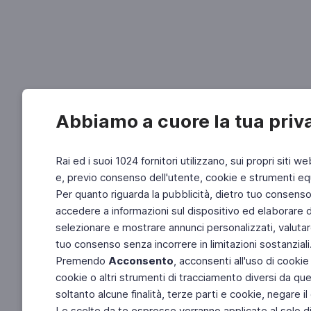
Abbiamo a cuore la tua priv
Rai ed i suoi 1024 fornitori utilizzano, sui propri siti we
e, previo consenso dell'utente, cookie e strumenti equ
Per quanto riguarda la pubblicità, dietro tuo consenso, 
accedere a informazioni sul dispositivo ed elaborare dati
selezionare e mostrare annunci personalizzati, valutar
tuo consenso senza incorrere in limitazioni sostanziali
Premendo
Acconsento
, acconsenti all'uso di cookie
cookie o altri strumenti di tracciamento diversi da quel
soltanto alcune finalità, terze parti e cookie, negare
Le scelte da te espresse verranno applicate al solo dis