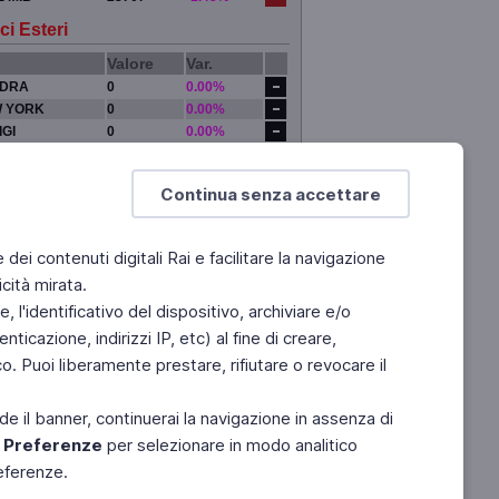
ci Esteri
Valore
Var.
DRA
0
0.00%
 YORK
0
0.00%
IGI
0
0.00%
YO
0
0.00%
Continua senza accettare
e dei contenuti digitali Rai e facilitare la navigazione
cità mirata.
 l'identificativo del dispositivo, archiviare e/o
ticazione, indirizzi IP, etc) al fine di creare,
. Puoi liberamente prestare, rifiutare o revocare il
de il banner, continuerai la navigazione in assenza di
e
Preferenze
per selezionare in modo analitico
referenze.