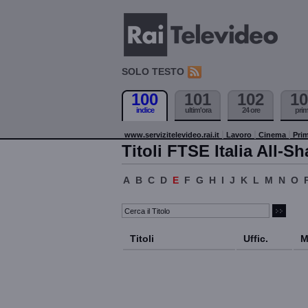
SOLO TESTO
100
101
102
10
indice
ultim'ora
24 ore
pri
www.servizitelevideo.rai.it
Lavoro
Cinema
Prim
Titoli FTSE Italia All-Sh
A
B
C
D
E
F
G
H
I
J
K
L
M
N
O
Titoli
Uffic.
M