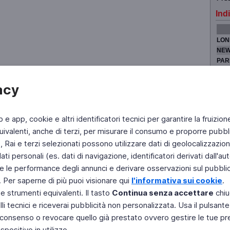
Indi
LON
NEW
PAR
TOK
acy
b e app, cookie e altri identificatori tecnici per garantire la fruizion
Fai di Televideo la tua Home Page
Chi Siamo
Scrivici
ivalenti, anche di terzi, per misurare il consumo e proporre pubbli
Rai e terzi selezionati possono utilizzare dati di geolocalizzazione,
Copyright © 2011 Rai - Tutti i diritti riservati
Engineered by RAI - Reti e Piattaforme
 personali (es. dati di navigazione, identificatori derivati dall'auten
e le performance degli annunci e derivare osservazioni sul pubblico
. Per saperne di più puoi visionare qui
l'informativa sui cookie
.
 e strumenti equivalenti. Il tasto
Continua senza accettare
chiu
li tecnici e riceverai pubblicità non personalizzata. Usa il pulsant
 il consenso o revocare quello già prestato ovvero gestire le tue p
positivo in utilizzo.