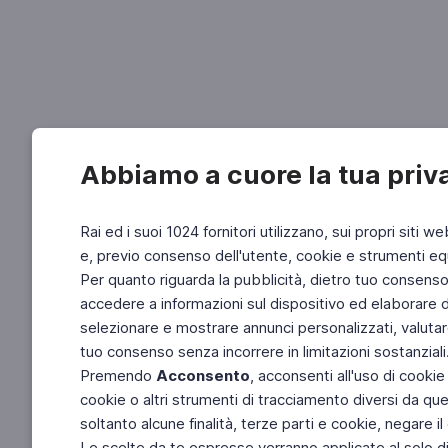
Abbiamo a cuore la tua priv
Rai ed i suoi 1024 fornitori utilizzano, sui propri siti we
e, previo consenso dell'utente, cookie e strumenti equ
Per quanto riguarda la pubblicità, dietro tuo consenso, 
accedere a informazioni sul dispositivo ed elaborare dati
selezionare e mostrare annunci personalizzati, valutar
tuo consenso senza incorrere in limitazioni sostanziali
Premendo
Acconsento
, acconsenti all'uso di cookie
cookie o altri strumenti di tracciamento diversi da quel
soltanto alcune finalità, terze parti e cookie, negare
Le scelte da te espresse verranno applicate al solo dis