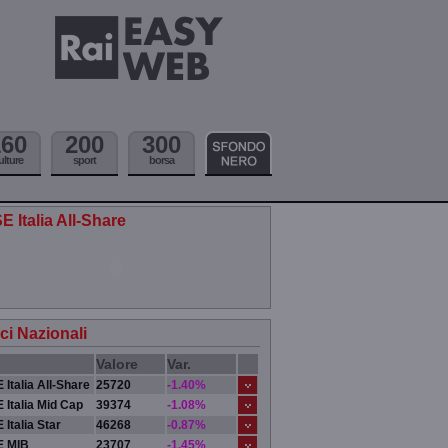
160
200
300
ulture
sport
borsa
E Italia All-Share
ici Nazionali
Valore
Var.
 Italia All-Share
25720
-1.40%
 Italia Mid Cap
39374
-1.08%
 Italia Star
46268
-0.87%
E MIB
23707
-1.45%