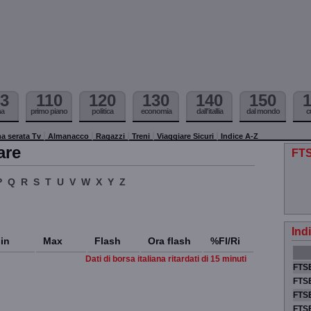
3
110
120
130
140
150
ma
primo piano
politica
economia
dall'itallia
dal mondo
c
a serata Tv
Almanacco
Ragazzi
Treni
Viaggiare Sicuri
Indice A-Z
are
FTS
P
Q
R
S
T
U
V
W
X
Y
Z
Ind
in
Max
Flash
Ora flash
%Fl/Ri
Dati di borsa italiana ritardati di 15 minuti
FTSE
FTSE
FTSE
FTS