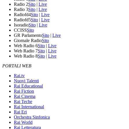
Radio 2
Sito
|
Live
Radio 3
Sito
|
Live
Radiofd4
Sito
|
Live
Radiofd5
Sito
|
Live
Isoradio
Sito
|
Live
CCISS
Sito
GR Parlamento
Sito
|
Live
Giornale Radio
Sito
Web Radio 6
Sito
|
Live
Web Radio 7
Sito
|
Live
Web Radio 8
Sito
|
Live
PORTALI WEB
Rai.tv
Nuovi Talenti
Rai Educational
Rai Fiction
Rai Cinema
Rai Teche
Rai International
Rai Eri
Orchestra Sinfonica
Rai World
Rai Letteratura