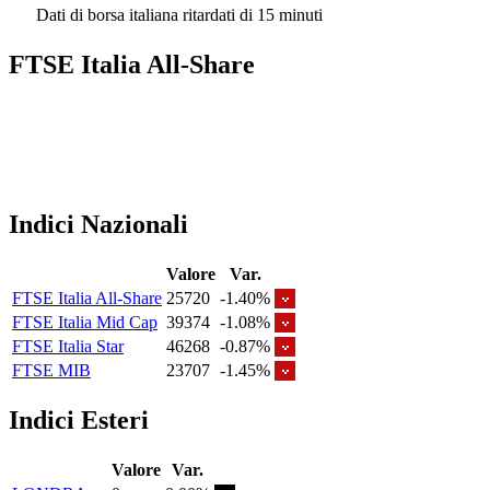
Dati di borsa italiana ritardati di 15 minuti
FTSE Italia All-Share
Indici Nazionali
Valore
Var.
FTSE Italia All-Share
25720
-1.40%
FTSE Italia Mid Cap
39374
-1.08%
FTSE Italia Star
46268
-0.87%
FTSE MIB
23707
-1.45%
Indici Esteri
Valore
Var.