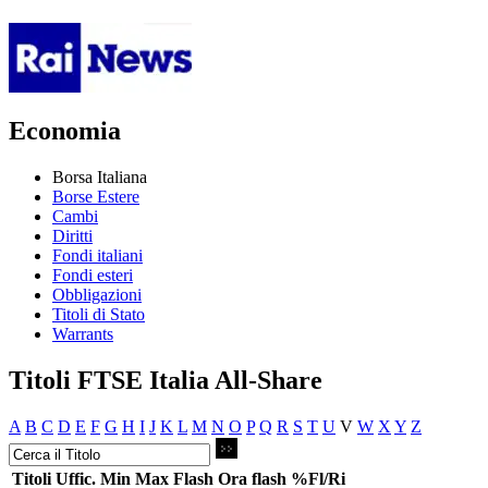
Economia
Borsa Italiana
Borse Estere
Cambi
Diritti
Fondi italiani
Fondi esteri
Obbligazioni
Titoli di Stato
Warrants
Titoli FTSE Italia All-Share
A
B
C
D
E
F
G
H
I
J
K
L
M
N
O
P
Q
R
S
T
U
V
W
X
Y
Z
Titoli
Uffic.
Min
Max
Flash
Ora flash
%Fl/Ri