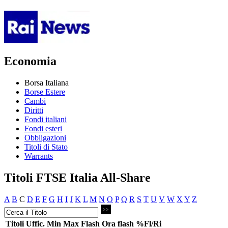
Economia
Borsa Italiana
Borse Estere
Cambi
Diritti
Fondi italiani
Fondi esteri
Obbligazioni
Titoli di Stato
Warrants
Titoli FTSE Italia All-Share
A
B
C
D
E
F
G
H
I
J
K
L
M
N
O
P
Q
R
S
T
U
V
W
X
Y
Z
Titoli
Uffic.
Min
Max
Flash
Ora flash
%Fl/Ri