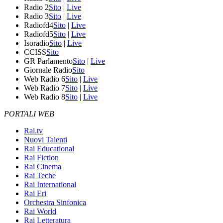
Radio 2
Sito
|
Live
Radio 3
Sito
|
Live
Radiofd4
Sito
|
Live
Radiofd5
Sito
|
Live
Isoradio
Sito
|
Live
CCISS
Sito
GR Parlamento
Sito
|
Live
Giornale Radio
Sito
Web Radio 6
Sito
|
Live
Web Radio 7
Sito
|
Live
Web Radio 8
Sito
|
Live
PORTALI WEB
Rai.tv
Nuovi Talenti
Rai Educational
Rai Fiction
Rai Cinema
Rai Teche
Rai International
Rai Eri
Orchestra Sinfonica
Rai World
Rai Letteratura