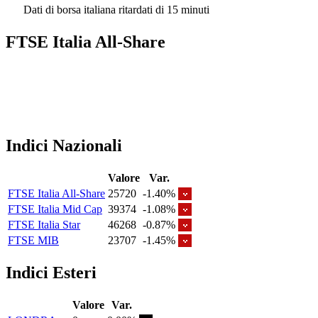
Dati di borsa italiana ritardati di 15 minuti
FTSE Italia All-Share
Indici Nazionali
Valore
Var.
FTSE Italia All-Share
25720
-1.40%
FTSE Italia Mid Cap
39374
-1.08%
FTSE Italia Star
46268
-0.87%
FTSE MIB
23707
-1.45%
Indici Esteri
Valore
Var.