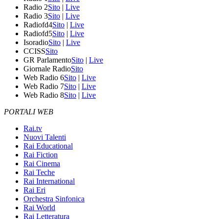
Radio 2
Sito
|
Live
Radio 3
Sito
|
Live
Radiofd4
Sito
|
Live
Radiofd5
Sito
|
Live
Isoradio
Sito
|
Live
CCISS
Sito
GR Parlamento
Sito
|
Live
Giornale Radio
Sito
Web Radio 6
Sito
|
Live
Web Radio 7
Sito
|
Live
Web Radio 8
Sito
|
Live
PORTALI WEB
Rai.tv
Nuovi Talenti
Rai Educational
Rai Fiction
Rai Cinema
Rai Teche
Rai International
Rai Eri
Orchestra Sinfonica
Rai World
Rai Letteratura