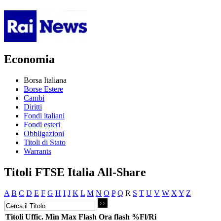
Economia
Borsa Italiana
Borse Estere
Cambi
Diritti
Fondi italiani
Fondi esteri
Obbligazioni
Titoli di Stato
Warrants
Titoli FTSE Italia All-Share
A
B
C
D
E
F
G
H
I
J
K
L
M
N
O
P
Q
R
S
T
U
V
W
X
Y
Z
Titoli
Uffic.
Min
Max
Flash
Ora flash
%Fl/Ri