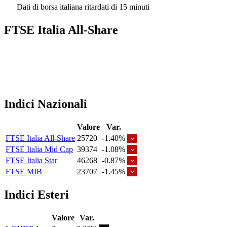
Dati di borsa italiana ritardati di 15 minuti
FTSE Italia All-Share
Indici Nazionali
Valore
Var.
FTSE Italia All-Share
25720
-1.40%
FTSE Italia Mid Cap
39374
-1.08%
FTSE Italia Star
46268
-0.87%
FTSE MIB
23707
-1.45%
Indici Esteri
Valore
Var.