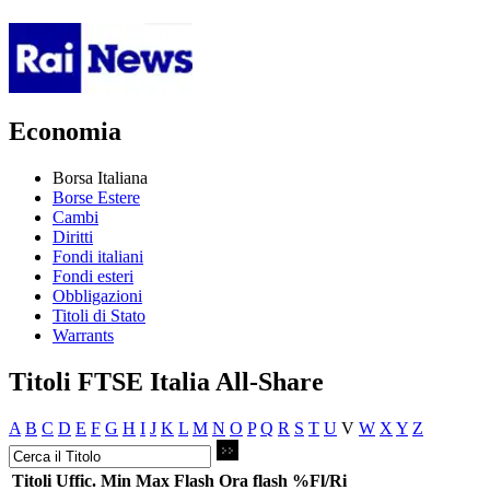
Economia
Borsa Italiana
Borse Estere
Cambi
Diritti
Fondi italiani
Fondi esteri
Obbligazioni
Titoli di Stato
Warrants
Titoli FTSE Italia All-Share
A
B
C
D
E
F
G
H
I
J
K
L
M
N
O
P
Q
R
S
T
U
V
W
X
Y
Z
Titoli
Uffic.
Min
Max
Flash
Ora flash
%Fl/Ri