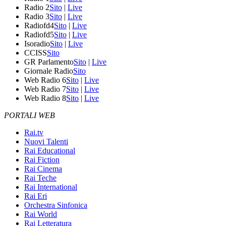
Radio 2
Sito
|
Live
Radio 3
Sito
|
Live
Radiofd4
Sito
|
Live
Radiofd5
Sito
|
Live
Isoradio
Sito
|
Live
CCISS
Sito
GR Parlamento
Sito
|
Live
Giornale Radio
Sito
Web Radio 6
Sito
|
Live
Web Radio 7
Sito
|
Live
Web Radio 8
Sito
|
Live
PORTALI WEB
Rai.tv
Nuovi Talenti
Rai Educational
Rai Fiction
Rai Cinema
Rai Teche
Rai International
Rai Eri
Orchestra Sinfonica
Rai World
Rai Letteratura