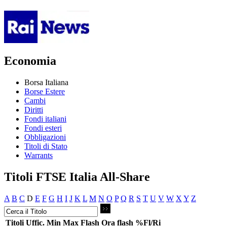
Economia
Borsa Italiana
Borse Estere
Cambi
Diritti
Fondi italiani
Fondi esteri
Obbligazioni
Titoli di Stato
Warrants
Titoli FTSE Italia All-Share
A
B
C
D
E
F
G
H
I
J
K
L
M
N
O
P
Q
R
S
T
U
V
W
X
Y
Z
Titoli
Uffic.
Min
Max
Flash
Ora flash
%Fl/Ri