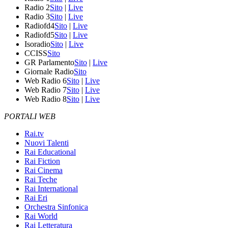
Radio 2
Sito
|
Live
Radio 3
Sito
|
Live
Radiofd4
Sito
|
Live
Radiofd5
Sito
|
Live
Isoradio
Sito
|
Live
CCISS
Sito
GR Parlamento
Sito
|
Live
Giornale Radio
Sito
Web Radio 6
Sito
|
Live
Web Radio 7
Sito
|
Live
Web Radio 8
Sito
|
Live
PORTALI WEB
Rai.tv
Nuovi Talenti
Rai Educational
Rai Fiction
Rai Cinema
Rai Teche
Rai International
Rai Eri
Orchestra Sinfonica
Rai World
Rai Letteratura