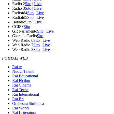
Radio 2
Sito
|
Live
Radio 3
Sito
|
Live
Radiofd4
Sito
|
Live
Radiofd5
Sito
|
Live
Isoradio
Sito
|
Live
CCISS
Sito
GR Parlamento
Sito
|
Live
Giornale Radio
Sito
Web Radio 6
Sito
|
Live
Web Radio 7
Sito
|
Live
Web Radio 8
Sito
|
Live
PORTALI WEB
Rai.tv
Nuovi Talenti
Rai Educational
Rai Fiction
Rai Cinema
Rai Teche
Rai International
Rai Eri
Orchestra Sinfonica
Rai World
Rai Letteratura