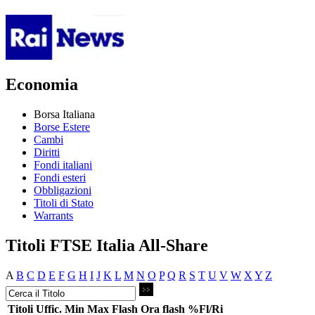
Economia
Borsa Italiana
Borse Estere
Cambi
Diritti
Fondi italiani
Fondi esteri
Obbligazioni
Titoli di Stato
Warrants
Titoli FTSE Italia All-Share
A
B
C
D
E
F
G
H
I
J
K
L
M
N
O
P
Q
R
S
T
U
V
W
X
Y
Z
Titoli
Uffic.
Min
Max
Flash
Ora flash
%Fl/Ri