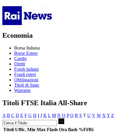
Economia
Borsa Italiana
Borse Estere
Cambi
Diritti
Fondi italiani
Fondi esteri
Obbligazioni
Titoli di Stato
Warrants
Titoli FTSE Italia All-Share
A
B
C
D
E
F
G
H
I
J
K
L
M
N
O
P
Q
R
S
T
U
V
W
X
Y
Z
Titoli
Uffic.
Min
Max
Flash
Ora flash
%Fl/Ri