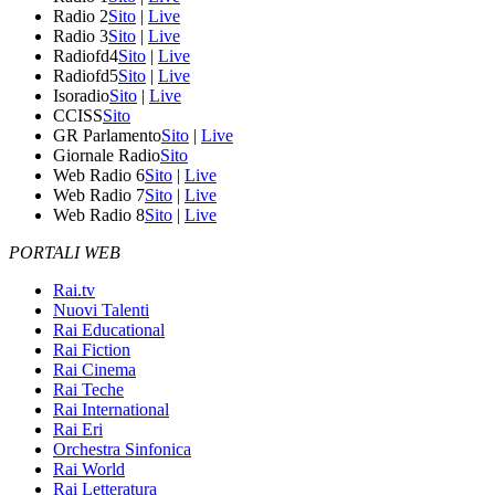
Radio 2
Sito
|
Live
Radio 3
Sito
|
Live
Radiofd4
Sito
|
Live
Radiofd5
Sito
|
Live
Isoradio
Sito
|
Live
CCISS
Sito
GR Parlamento
Sito
|
Live
Giornale Radio
Sito
Web Radio 6
Sito
|
Live
Web Radio 7
Sito
|
Live
Web Radio 8
Sito
|
Live
PORTALI WEB
Rai.tv
Nuovi Talenti
Rai Educational
Rai Fiction
Rai Cinema
Rai Teche
Rai International
Rai Eri
Orchestra Sinfonica
Rai World
Rai Letteratura