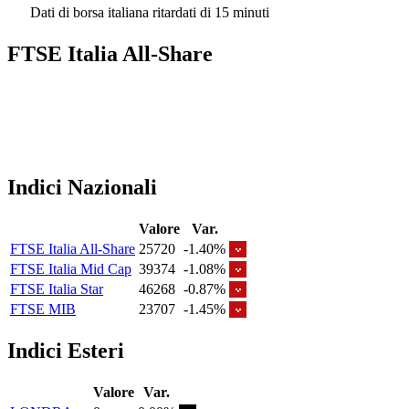
Dati di borsa italiana ritardati di 15 minuti
FTSE Italia All-Share
Indici Nazionali
Valore
Var.
FTSE Italia All-Share
25720
-1.40%
FTSE Italia Mid Cap
39374
-1.08%
FTSE Italia Star
46268
-0.87%
FTSE MIB
23707
-1.45%
Indici Esteri
Valore
Var.